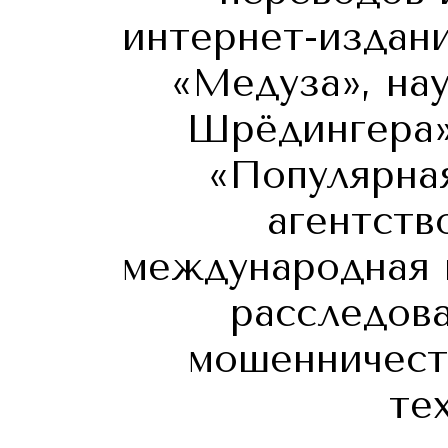
интернет-издани
«Медуза», на
Шрёдингера»
«Популярная
агентств
международная 
расследов
мошенничест
те