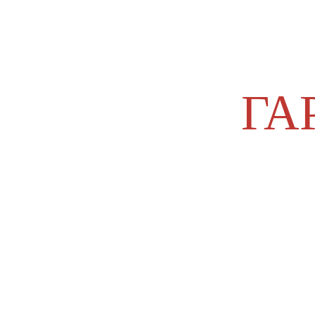
Главная
Правила премии
Список заявок
Э
ГА