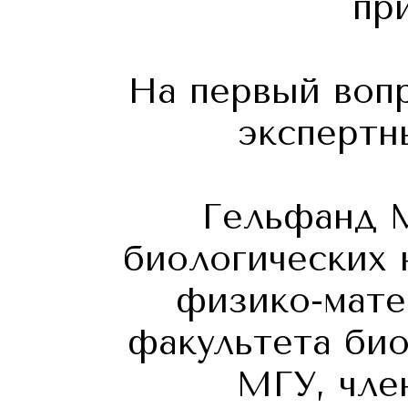
пр
На первый вопр
экспертн
Гельфанд М
биологических 
физико-мате
факультета би
МГУ, чле