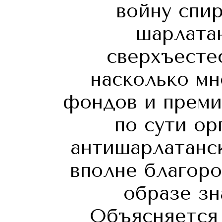
войну спи
шарлатан
сверхъесте
насколько мн
фондов и преми
по сути ор
антишарлатанск
вполне благоро
образе зн
Объясняется 