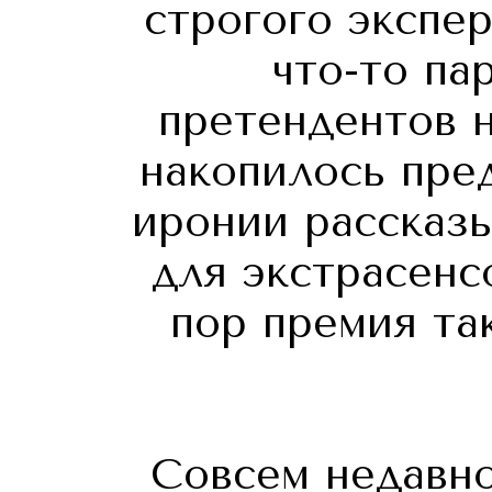
строгого экспе
что-то па
претендентов н
накопилось пре
иронии рассказы
для экстрасенс
пор премия та
Совсем недавно