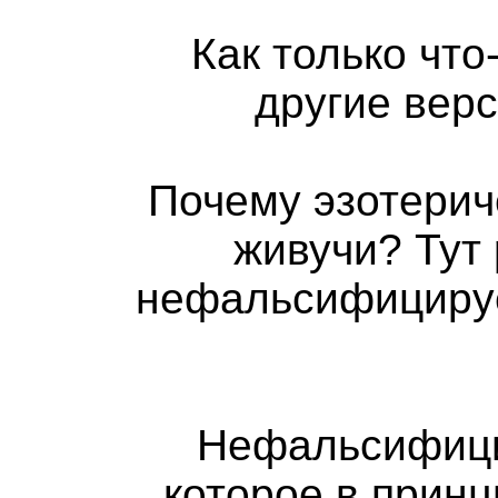
Как только чт
другие верс
Почему эзотерич
живучи? Тут
нефальсифицируе
Нефальсифици
которое в принц