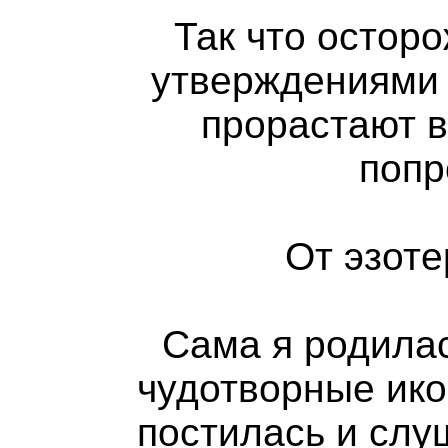
Так что осто
утверждениями 
прорастают в
попр
От эзоте
Сама я родилас
чудотворные ико
постилась и слу