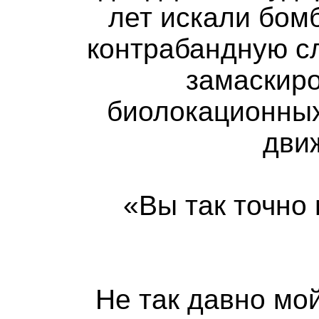
лет искали бомб
контрабандную с
замаскиро
биолокационных
дви
«Вы так точно 
Не так давно мо