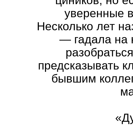
циников, но е
уверенные в
Несколько лет на
— гадала на 
разобраться
предсказывать к
бывшим коллег
ма
«Д