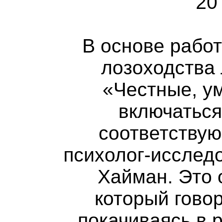
20
В основе рабо
лозоходства
«Честные, у
включаться
соответству
психолог-исслед
Хайман. Это 
который говор
покачиваясь в 