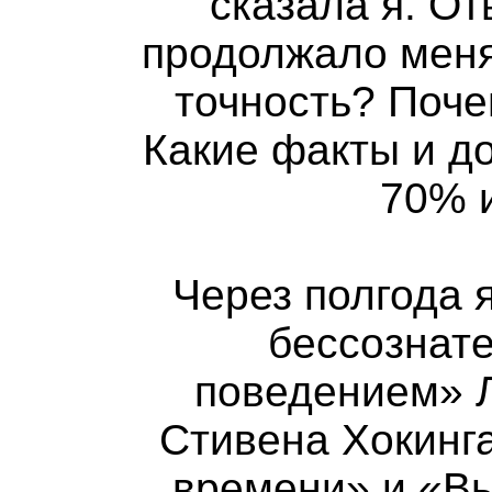
сказала я. От
продолжало меня
точность? Поче
Какие факты и д
70% 
Через полгода 
бессознат
поведением» 
Стивена Хокинг
времени» и «Вы