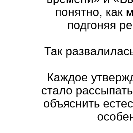
понятно, как 
подгоняя р
Так развалилас
Каждое утверж
стало рассыпать
объяснить есте
особе