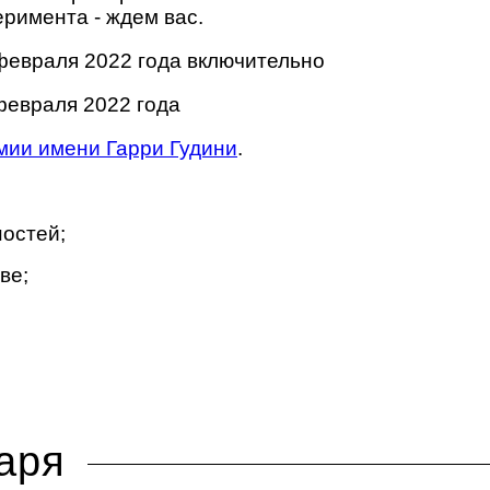
еримента - ждем вас.
 февраля 2022 года включительно
февраля 2022 года
мии имени Гарри Гудини
.
остей;
ве;
аря