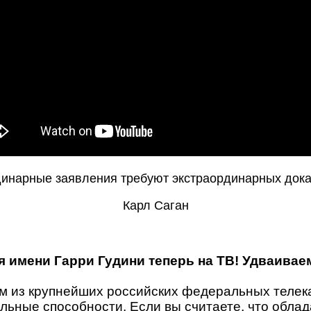
инарные заявления требуют экстраординарных док
Карл Саган
 имени Гарри Гудини теперь на ТВ! Удваивае
м из крупнейших российских федеральных телека
альные способности. Если вы считаете, что обл